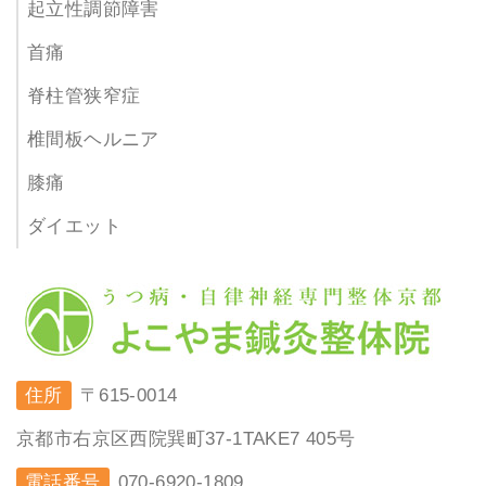
起立性調節障害
首痛
脊柱管狭窄症
椎間板ヘルニア
膝痛
ダイエット
住所
〒615-0014
京都市右京区西院巽町37-1TAKE7 405号
電話番号
070-6920-1809