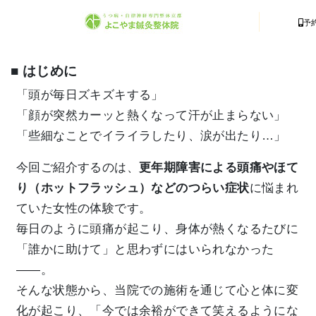
予
■ はじめに
「頭が毎日ズキズキする」
「顔が突然カーッと熱くなって汗が止まらない」
「些細なことでイライラしたり、涙が出たり…」
今回ご紹介するのは、
更年期障害による頭痛やほて
り（ホットフラッシュ）などのつらい症状
に悩まれ
ていた女性の体験です。
毎日のように頭痛が起こり、身体が熱くなるたびに
「誰かに助けて」と思わずにはいられなかった
――。
そんな状態から、当院での施術を通じて心と体に変
化が起こり、「今では余裕ができて笑えるようにな