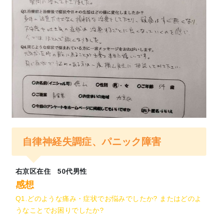
ないと思い検索したところ、貴院のHPを拝見
しました。
検索する限り精神的な症状を専門に扱ってい
る鍼灸整体院もあまりなさそうですし、左京
区から通える京都市内に発見できて本当にあ
りがたい気持ちでした。患者さんのアンケー
トがたくさんあったおかげで分かりやすく、
また先生の自己紹介動画で治療に対する思い
も伝わってきました。
自律神経失調症、パニック障害
Q3. 治療前と治療後で症状や日々の生活はどの
様に変化しましたか?
右京区在住 50代男性
治療後の当日は体が軽くなり楽になりまし
感想
た。カウンセリングで自律神経が乱れている
Q1.どのような痛み・症状でお悩みでしたか? またはどのよ
と分かってからは自分を責めずに、できるこ
うなことでお困りでしたか?