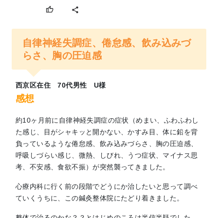
自律神経失調症、倦怠感、飲み込みづ
らさ、胸の圧迫感
西京区在住 70代男性 U様
感想
約10ヶ月前に自律神経失調症の症状（めまい、ふわふわし
た感じ、目がシャキッと開かない、かすみ目、体に鉛を背
負っているような倦怠感、飲み込みづらさ、胸の圧迫感、
呼吸しづらい感じ、微熱、しびれ、うつ症状、マイナス思
考、不安感、食欲不振）が突然襲ってきました。
心療内科に行く前の段階でどうにか治したいと思って調べ
ていくうちに、この鍼灸整体院にたどり着きました。
整体で治るのかな？？とはじめのころは半信半疑でした