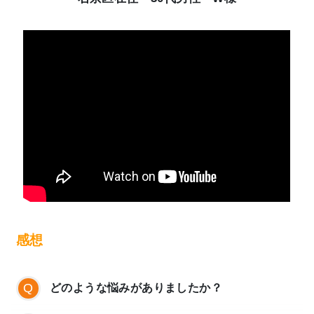
本当に辛かった頭痛や他の症状もピタリと治
りめまいや吐き気もほとんどど起こらなくな
りました。また不安感、人間関係などの不安
感症状が出てしまうのではないかという不安
感が無くなりました。そのおかげで毎日が生
きやすくなりました。
これからもよこやま鍼灸整体院で治療を続け
ていきたいと思っています。
感想
どのような悩みがありましたか？