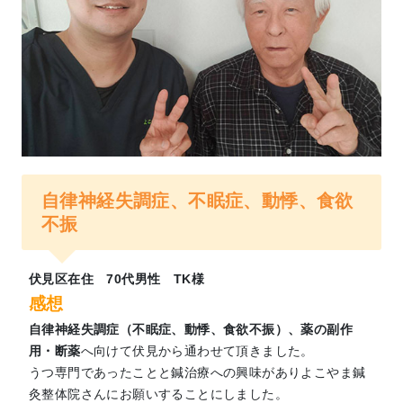
自律神経失調症、不眠症、動悸、食欲
不振
伏見区在住 70代男性 TK様
感想
自律神経失調症（不眠症、動悸、食欲不振）、薬の副作
用・断薬
へ向けて伏見から通わせて頂きました。
うつ専門であったことと鍼治療への興味がありよこやま鍼
灸整体院さんにお願いすることにしました。