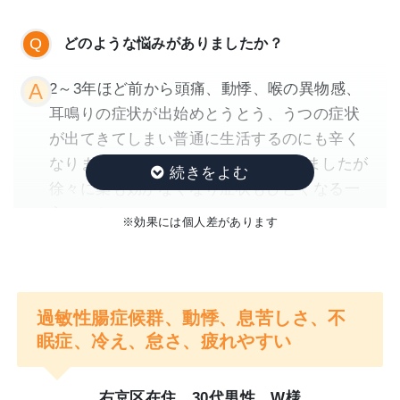
どのような悩みがありましたか？
2～3年ほど前から頭痛、動悸、喉の異物感、
耳鳴りの症状が出始めとうとう、うつの症状
が出てきてしまい普通に生活するのにも辛く
なりました。3年ほど薬を服用していましたが
徐々に薬も効かなくなり症状もひどくなる一
方でした。
※効果には個人差があります
どのように変わりましたか？
最初の問診と説明の時点でこの先生なら根本
過敏性腸症候群、動悸、息苦しさ、不
的に私の症状を直してくれるかもと感じまし
眠症、冷え、怠さ、疲れやすい
た。実際に治療を受けて体が軽くなった感覚
とモヤモヤ感が晴れました。
右京区在住 30代男性 W様