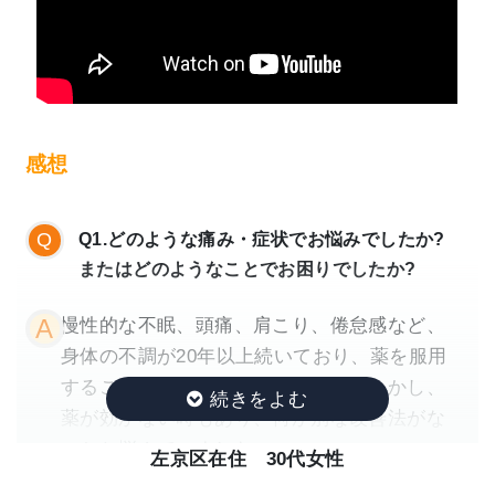
こちらで治療させていただいて、1回目から効
果が現れました。帰り道すごく足が軽くなっ
たのを覚えています。
何度か症状がその後出る時もありましたけ
感想
ど、だんだんと治療の間隔があいても良い状
態が維持できるようになりました。
今ではほとんどの症状が改善し、少し症状が
Q1.どのような痛み・症状でお悩みでしたか?
出たとしても長続きせずに、自己治癒力とい
またはどのようなことでお困りでしたか?
うか、回復する力もついたと思います。
仕事や日常生活でも、体だけでなくて精神的
慢性的な不眠、頭痛、肩こり、倦怠感など、
にも楽になって、色々な趣味とか楽しむ余裕
身体の不調が20年以上続いており、薬を服用
も生まれましたのはよかったです。
することで、何とかしてきました。しかし、
薬が効かない時もあり、何が別な改善法がな
迷っている方へ
いかと悩んでいました。
左京区在住 30代女性