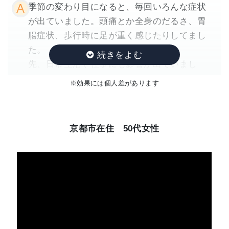
季節の変わり目になると、毎回いろんな症状
が出ていました。頭痛とか全身のだるさ、胃
腸症状、歩行時に足が重く感じたりしてまし
た。
先、日常生活や仕事にも影響が出ていまし
た。
※効果には個人差があります
来院したきっかけ
京都市在住 50代女性
元々首が凝りやすく、自律神経も乱れやすい
っていうのも自分で自覚していたので、両方
ともしっかり見てもらえそうなところを探し
ていて、こちらのよこやま鍼灸整体院さんを
選びました。
どのように変わりましたか？