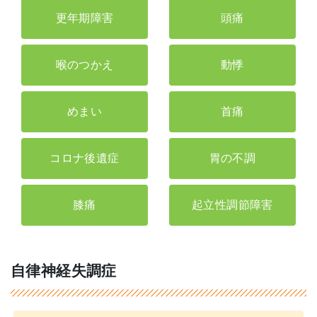
更年期障害
頭痛
喉のつかえ
動悸
めまい
首痛
コロナ後遺症
胃の不調
膝痛
起立性調節障害
自律神経失調症