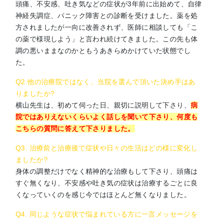
とを少しずつやっていこうという意識になれ
頭痛、不安感、吐き気などの症状が3年前に出始めて、自律
ました。
神経失調症、パニック障害との診断を受けました。薬を処
方されましたが一向に改善されず、医師に相談しても「こ
の薬で様現しよう」と言われ続けてきました。この先も体
Q4. 同じような症状で悩まれている方に一言メ
調の悪いままなのかともうあきらめかけていた状態でし
ッセージをおねがいします。
た。
変わりたいと思っても、先生のご助言を実行
Q2.他の治療院ではなく、当院を選んで頂いた決め手はあ
りましたか?
できない時もありました。それでも先生は
横山先生は、初めて伺った日、親切に説明して下さり、
病
辛抱強く、都度他の方法などを優しくご助言
院ではありえないくらいよく話しを聞いて下さり、何度も
下さったのでとても感謝しています。
こちらの質問に答えて下さりました。
どうしたらよいか分からないという方は、ま
Q3. 治療前と治療後で症状や日々の生活はどの様に変化し
ずは先生とお話しされてはいかがでしょう
ましたか?
か。症状が良くなられることを願っておりま
身体の調整だけでなく精神的な治療もして下さり、頭痛は
す。
すぐ無くなり、不安感や吐き気の症状は治療するごとに良
くなっていくのを感じ今ではほとんど無くなりました。
Q4. 同じような症状で悩まれている方に一言メッセージを