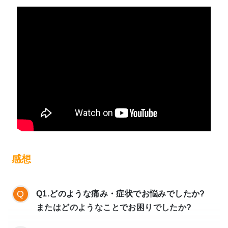
最初はあまりにも辛かったので、ちょっとで
Q2. 他の治療院ではなく、当院を選んで頂いた
もマシになればという思いでした。
決め手はありましたか?
でも、少しでも良くなると気持ちにも余裕が
生まれて、自分でもどんどん良いことをして
HPで拝見し、自律神経に特化した治療をされ
いこうと思うようになりました。
てることで、治療を受けてみたいと思いまし
そういった良い循環が生まれたのも相乗効果
た。
があったかなと思います。
また体の症状は気持ちにも大きく影響してる
Q3. 治療前と治療後で症状や日々の生活はどの
と思いました。
様に変化しましたか?
で、その良い循環をもたらすために、ぜひ先
生の治療を受けてもらえたらと思います。
症状は、全体的には良くなったと思います。
感想
私の場合は、思考の改善や生活習慣の見直し
などが上手く出来ず、今後の課題となってい
ます。
Q1.どのような痛み・症状でお悩みでしたか?
またはどのようなことでお困りでしたか?
Q4. 同じような症状で悩まれている方に一言メ