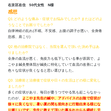
右京区在住 50代女性 N様
感想
Q1.どのような痛み・症状でお悩みでしたか? またはどのよ
うなことでお困りでしたか?
自律神経の乱れ(不眠、不安感、お腹の調子が悪い、全身倦
怠感、肩こり)
Q2.他の治療院ではなく、当院を選んで頂いた決め手はあ
りましたか?
全身の血流が悪く、免疫力も低下している事が原因で、よ
こやま鍼灸整体院が鍼灸に特化していて血流の改善により
色々な症状が良くなると思い選びました。
Q3. 治療前と治療後で症状や日々の生活はどの様に変化し
ましたか?
多くの症状があり、毎日が憂うつでやる気も起こらなかっ
たのが、
よこやま先生の鍼や、アドバイスのお陰で症状が
徐々に良くなり、暑い夏の間も前向きに行動出来る様にな
り嬉しいです。先生に教えて頂いた事をれからも継続し元