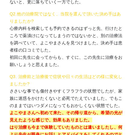
ないと、更に落ちていく一方でした。
Q2.他の治療院ではなく、当院を選んで頂いた決め手はあ
りましたか?
心療内科を検索しても予約できるのはずっと先、行けたと
ころで薬漬けになってしまうのではないかと、別の治療法
を調べていて、よこやまさんを見つけました。決め手は患
者様の口コミでした。
初回に先生に会ってからも、すぐに、この先生に治療をお
願いしょうと思えました。
Q3. 治療前と治療後で症状や日々の生活はどの様に変化し
ましたか?
ささいな事でも傷付きやすくフラフラの状態でしたが、家
族に迷惑をかけたくないと必死でたえていました。でもこ
のままではいつダメになってもおかしくない状態でした。
よこやまさんへ初めて来た、その帰り道から、希望の光が
見えたような感じで、効果もありました。
はり治療も今まで体験していたものとは違いましたし、何
より先生が親身にお話しとアドバイスをしてくれるのでと