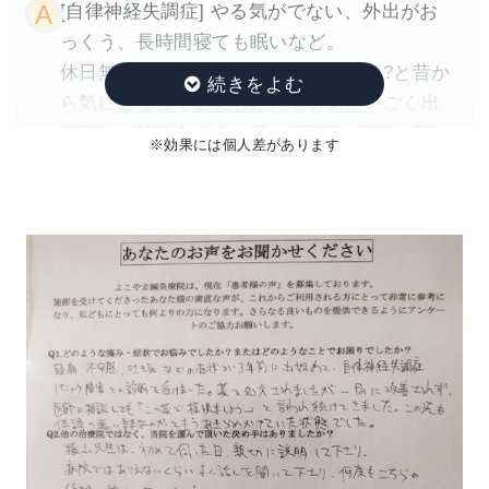
[自律神経失調症] やる気がでない、外出がお
ッセージをおねがいします。
っくう、長時間寝ても眠いなど。
新たなアプローチとして試してみるのも良い
休日無気力症候群に当てはまるのでは?と昔か
かもしれません。
ら気にはなっていました。やる気がすごく出
る時との波が大きく、月に1回程は気分の落ち
※効果には個人差があります
込みがあったり、何もせず1日を過ごしてしま
うと、よく自分を責めて悪循環でした。さら
に職場の人間関係ストレスから体調も崩し、
職場のストレスチェックにひっかかり、鬱に
なる前に何とかしなくては、と思っていたと
ころでした。
Q2.他の治療院ではなく、 当院を選んで頂いた
決め手はありましたか?
病院には行きたいけれども、薬には頼りたく