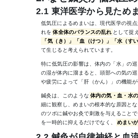
2.1 東洋医学から見た
低気圧によるめまいは、現代医学の視点
れを
体全体のバランスの乱れ
として捉
「気（き）」「血（けつ）」「水（す
て生じると考えられています。
特に低気圧の影響は、体内の「水」の巡
の湿が体内に溜まると、頭部への気の巡
や疲労によって「肝（かん）」の機能が
鍼灸は、このような
体内の気・血・水
細に観察し、めまいの根本的な原因とな
のツボに鍼やお灸で刺激を与えることで
を一時的に抑えるだけでなく、
めまい
2.2 鍼灸が自律神経と