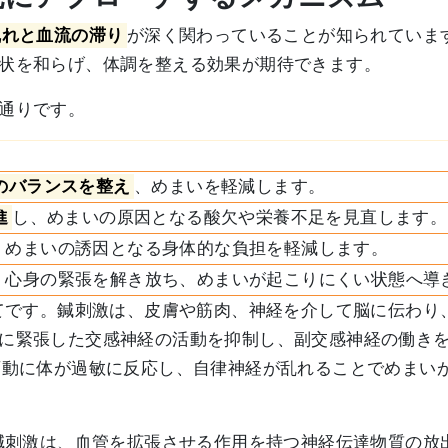
乱れと血流の滞り
が深く関わっていることが知られていま
状を和らげ、体調を整える効果が期待できます。
通りです。
のバランスを整え
、めまいを軽減します。
進
し、めまいの原因となる酸欠や栄養不足を見直します。
、めまいの誘因となる身体的な負担を軽減します。
、心身の緊張を解き放ち、めまいが起こりにくい状態へ導
てです。鍼刺激は、皮膚や筋肉、神経を介して脳に伝わり
に緊張した交感神経の活動を抑制し、副交感神経の働き
変動に体が過敏に反応し、自律神経が乱れることでめまい
鍼刺激は、血管を拡張させる作用を持つ神経伝達物質の放