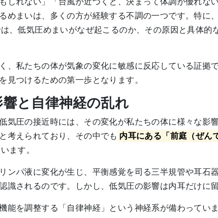
もしれない」「台風が近づくと、決まって体調が優れな
るめまいは、多くの方が経験する不調の一つです。特に
では、低気圧めまいがなぜ起こるのか、その原因と具体的
く、私たちの体が気象の変化に敏感に反応している証拠
を見つけるための第一歩となります。
る影響と自律神経の乱れ
低気圧の接近時には、その変化が私たちの体に様々な影
と考えられており、その中でも
内耳にある「前庭（ぜん
ています。
リンパ液に変化が生じ、平衡感覚を司る三半規管や耳石
認識されるのです。しかし、低気圧の影響は内耳だけに
機能を調整する「自律神経」という神経系が備わってい