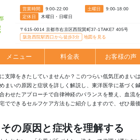
営業時間
9:00-22:00
土曜日
9:00-18:00
定休日
木曜日・日曜日
〒615-0014 京都市右京区西院巽町37-1TAKE7 405号
阪急西院駅西口から徒歩3分
地図を見る
メニュー
料金表
お客様の声
に支障をきたしていませんか？このつらい低気圧めまい
めまいの原因と症状を詳しく解説し、東洋医学に基づく
合わせたアプローチで自律神経のバランスを整え、血流
宅でできるセルフケア方法もご紹介しますので、ぜひ最
は？その原因と症状を理解する