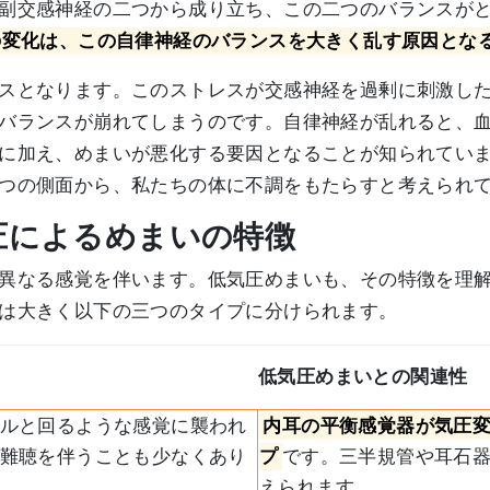
副交感神経の二つから成り立ち、この二つのバランスが
の変化は、この自律神経のバランスを大きく乱す原因とな
スとなります。このストレスが交感神経を過剰に刺激し
バランスが崩れてしまうのです。自律神経が乱れると、
に加え、めまいが悪化する要因となることが知られてい
つの側面から、私たちの体に不調をもたらすと考えられ
気圧によるめまいの特徴
異なる感覚を伴います。低気圧めまいも、その特徴を理
は大きく以下の三つのタイプに分けられます。
低気圧めまいとの関連性
ルと回るような感覚に襲われ
内耳の平衡感覚器が気圧
難聴を伴うことも少なくあり
プ
です。三半規管や耳石
えられます。