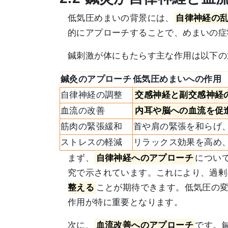
低気圧めまいの背景には、
自律神経の
的にアプローチすることで、めまいの症
鍼刺激が体にもたらす主な作用は以下の
鍼灸のアプローチ
低気圧めまいへの作用
自律神経の調整
交感神経と副交感神経
血流の改善
内耳や脳への血流を促
筋肉の緊張緩和
首や肩の緊張を和らげ
ストレスの軽減
リラックス効果を高め
まず、
自律神経へのアプローチ
につい
究で示されています。これにより、過剰
整える
ことが期待できます。低気圧の
作用が特に重要となります。
次に、
血流改善へのアプローチ
です。