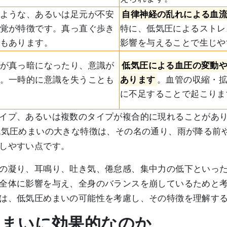
ような、あるいは足元が不安
自律神経の乱れによる血
覚が特徴です。真っ直ぐ歩き
特に、低気圧によるストレ
もあります。
影響を与えることで生じや
が真っ暗になったり、意識が
低気圧による血圧の変動
。一時的に意識を失うことも
あります
。血管の収縮・
に不足することで起こりま
イプ、あるいは複数のタイプが複合的に現れることがあ
低気圧めまいの大きな特徴は、その名の通り、雨が降る前
しやすい点です。
の凝り、耳鳴り、吐き気、倦怠感、集中力の低下といっ
全体に影響を与え、全身のバランスを崩しているためと
は、低気圧めまいの可能性を考慮し、その特徴を理解す
めまいに効果的なのか