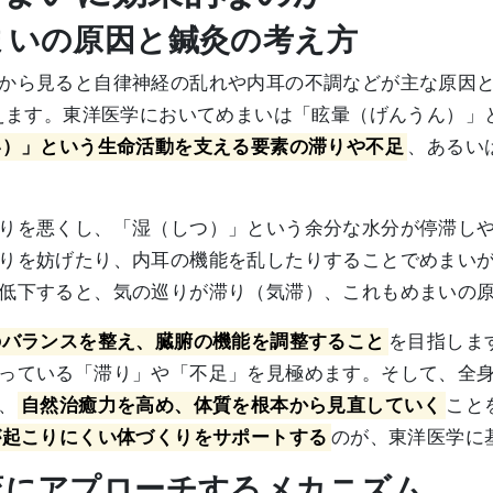
めまいの原因と鍼灸の考え方
から見ると自律神経の乱れや内耳の不調などが主な原因
えます。東洋医学においてめまいは「眩暈（げんうん）」
い）」という生命活動を支える要素の滞りや不足
、あるい
りを悪くし、「湿（しつ）」という余分な水分が停滞し
りを妨げたり、内耳の機能を乱したりすることでめまい
低下すると、気の巡りが滞り（気滞）、これもめまいの
のバランスを整え、臓腑の機能を調整すること
を目指しま
っている「滞り」や「不足」を見極めます。そして、全
、
自然治癒力を高め、体質を根本から見直していく
こと
が起こりにくい体づくりをサポートする
のが、東洋医学に
血流にアプローチするメカニズム