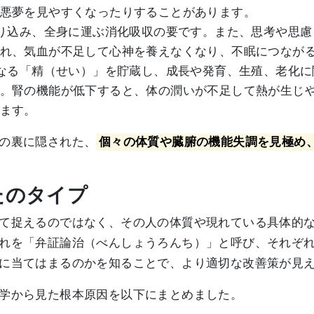
悪夢を見やすくなったりすることがあります。
取り込み、全身に運ぶ消化吸収の要です。また、思考や思
れ、気血が不足して心神を養えなくなり、不眠につなが
となる「精（せい）」を貯蔵し、成長や発育、生殖、老化
。腎の機能が低下すると、体の潤いが不足して熱が生じ
ます。
の裏に隠された、
個々の体質や臓腑の機能失調を見極め
たのタイプ
て捉えるのではなく、その人の体質や現れている具体的
れを「弁証論治（べんしょうろんち）」と呼び、それぞ
に当てはまるのかを知ることで、より適切な改善策が見
学から見た根本原因を以下にまとめました。