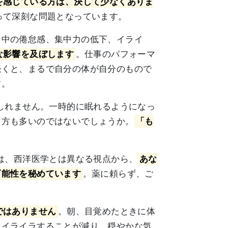
を感じている方は、決して少なくありま
って深刻な問題となっています。
日中の倦怠感、集中力の低下、イライ
な影響を及ぼします
。仕事のパフォーマ
続くと、まるで自分の体が自分のもので
す。
しれません。一時的に眠れるようになっ
る方も多いのではないでしょうか。
「も
は、西洋医学とは異なる視点から、
あな
可能性を秘めています
。薬に頼らず、ご
ではありません
。朝、目覚めたときに体
。イライラすることが減り、穏やかな気