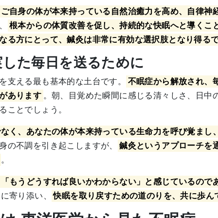
、ご自身の体が本来持っている自然治癒力を高め、自律神
、
根本からの体質改善を促し、持続的な快眠へと導くこ
なる方にとって、鍼灸は非常に有効な選択肢となり得る
充実した毎日を送るために
を支える最も基本的な土台です。
不眠症から解放され、
があります
。朝、目覚めた瞬間に感じる清々しさ、日中
ることでしょう。
でなく、あなたの体が本来持っている生命力を呼び覚まし
身の不調を引き起こしますが、
鍼灸というアプローチを
。
「もうどうすれば良いかわからない」と感じているので
みに寄り添い、
快眠を取り戻すための道のりを、共に歩ん