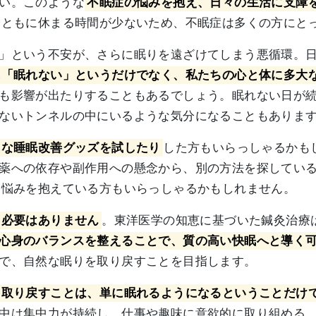
い。このような
不眠症の悩みを抱え、日々の生活に支障
身ともに休まる時間が少ないため、不眠症は多くの方にと
」という不安が、さらに眠りを遠ざけてしまう悪循環。
に「眠れない」というだけでなく、私たちの心と体に多大
も影響が出たりすることもあるでしょう。眠れない日が
ないトンネルの中にいるような気分になることもありま
々な睡眠改善グッズを試したり
した方もいらっしゃるかも
薬への依存や副作用への懸念から、別の方法を探してい
い悩みを抱えている方もいらっしゃるかもしれません。
る必要はありません
。東洋医学の知恵に基づいた鍼灸治療
心身のバランスを整えることで、質の高い快眠へと導く
で、自然な眠りを取り戻すことを目指します。
を取り戻すことは、単に眠れるようになるということだけ
中は集中力が持続し、仕事や趣味に意欲的に取り組める