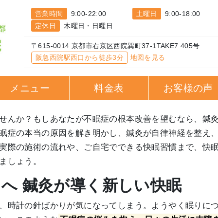
営業時間
9:00-22:00
土曜日
9:00-18:00
定休日
木曜日・日曜日
〒615-0014 京都市右京区西院巽町37-1TAKE7 405号
阪急西院駅西口から徒歩3分
地図を見る
メニュー
料金表
お客様の声
せんか？もしあなたが不眠症の根本改善を望むなら、鍼
眠症の本当の原因を解き明かし、鍼灸が自律神経を整え
実際の施術の流れや、ご自宅でできる快眠習慣まで、快
ましょう。
たへ 鍼灸が導く新しい快眠
、時計の針ばかりが気になってしまう。ようやく眠りに