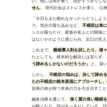
い、朝には体が重く、頭がすっきりしな
せん
。現代社会はストレスが多く、心
「今日もまた眠れなかったらどうしよう
ラ、気分の落ち込みなど、
不眠症は単
ンスが落ちたり、家族や友人との関係に
はないかのように感じられ、出口の見え
これまで、
睡眠導入剤を試したり、様
たとしても、根本的な解決には至らず、
う諦めるしかないのだろうか」
と、深
しかし、
不眠症の悩みは、決して諦め
たの不眠症の根本原因にアプローチし、
自身の体が持つ本来の力を引き出すこと
鍼灸治療を通じて、
深く質の良い睡眠
が軽くなり、頭がすっきりしている。日