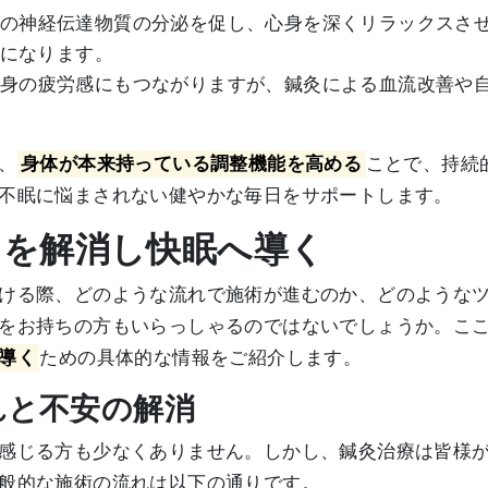
脳内の神経伝達物質の分泌を促し、心身を深くリラックスさ
になります。
は全身の疲労感にもつながりますが、鍼灸による血流改善や
、
身体が本来持っている調整機能を高める
ことで、持続
不眠に悩まされない健やかな毎日をサポートします。
ラを解消し快眠へ導く
ける際、どのような流れで施術が進むのか、どのような
をお持ちの方もいらっしゃるのではないでしょうか。こ
導く
ための具体的な情報をご紹介します。
流れと不安の解消
感じる方も少なくありません。しかし、鍼灸治療は皆様
般的な施術の流れは以下の通りです。