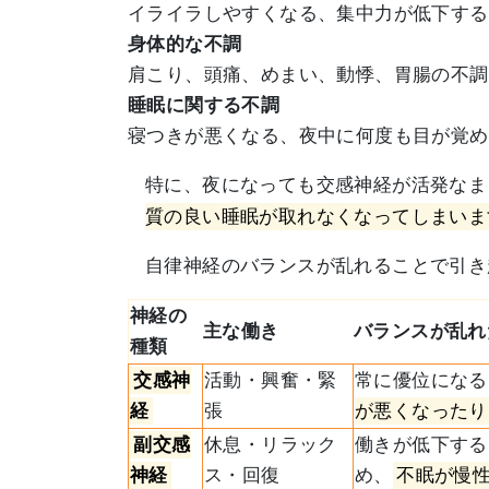
イライラしやすくなる、集中力が低下する
身体的な不調
肩こり、頭痛、めまい、動悸、胃腸の不調
睡眠に関する不調
寝つきが悪くなる、夜中に何度も目が覚め
特に、夜になっても交感神経が活発なま
質の良い睡眠が取れなくなってしまいま
自律神経のバランスが乱れることで引き
神経の
主な働き
バランスが乱れ
種類
交感神
活動・興奮・緊
常に優位になる
経
張
が悪くなったり
副交感
休息・リラック
働きが低下する
神経
ス・回復
め、
不眠が慢