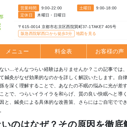
営業時間
9:00-22:00
土曜日
9:00-18:00
定休日
木曜日・日曜日
〒615-0014 京都市右京区西院巽町37-1TAKE7 405号
阪急西院駅西口から徒歩3分
地図を見る
メニュー
料金表
お客様の声
ない…そんなつらい経験はありませんか？この記事では
て鍼灸がなぜ効果的なのかを詳しく解説いたします。自
係を深く理解することで、あなたの不眠の悩みに光が差
ことで、つらいイライラを和らげ、質の良い快眠へと導
因と、鍼灸による具体的な改善策、さらにはご自宅でで
。
れないのはなぜ？その原因を徹底