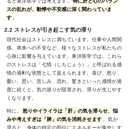
ると東洋医学では考えます。
特に肝と心のバラン
スの乱れが、動悸や不安感に深く関わっていま
す
。
2.2 ストレスが引き起こす気の滞り
現代社会はストレスに満ちています。仕事や人間関
係、将来への不安など、様々なストレスが私たちの
心身に影響を与えています。東洋医学では、これら
のストレスは「七情（しちじょう）」と呼ばれる感
情の過剰な状態として捉えられます。喜び、怒り、
憂い、思い、悲しみ、恐れ、驚きといった感情が過
度に続くと、気の巡りが阻害され、滞りが生じやす
くなります。
特に、
怒りやイライラは「肝」の気を滞らせ、悩
みや考えすぎは「脾」の気を消耗させます
。気が
滞ると、身体の特定の部位にエネルギーが集中しす