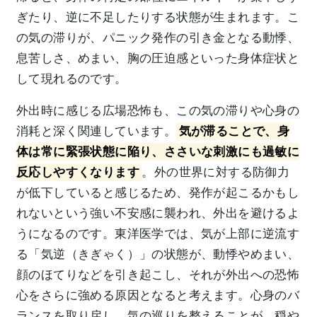
ぎたり、逆に不足したりする状態が生まれます。こ
の気の滞りが、パニック発作の引き金となる動悸、
息苦しさ、めまい、胸の圧迫感といった身体症状と
して現れるのです。
外出時に感じる広場恐怖も、この気の滞りや心身の
消耗と深く関連しています。
気が滞ることで、身
体は常に緊張状態に陥り、ささいな刺激にも過敏に
反応しやすくなります
。外の世界に対する防御力
が低下していると感じるため、発作が起こるかもし
れないという強い不安感に襲われ、外出を避けるよ
うになるのです。東洋医学では、気が上部に逆流す
る「気逆（きぎゃく）」の状態が、動悸やめまい、
顔のほてりなどを引き起こし、それが外出への恐怖
心をさらに強める原因となると考えます。心身のバ
ランスを取り戻し、気の巡りを整えることが、穏や