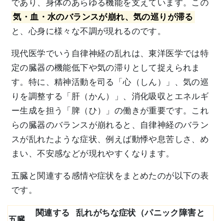
であり、身体のあらゆる機能を支えています。この
気・血・水のバランスが崩れ、気の巡りが滞る
と、心身に様々な不調が現れるのです。
現代医学でいう自律神経の乱れは、東洋医学では特
定の臓器の機能低下や気の滞りとして捉えられま
す。特に、精神活動を司る「心（しん）」、気の巡
りを調整する「肝（かん）」、消化吸収とエネルギ
ー生成を担う「脾（ひ）」の働きが重要です。これ
らの臓器のバランスが崩れると、自律神経のバラン
スが乱れたような症状、例えば動悸や息苦しさ、め
まい、不安感などが現れやすくなります。
五臓と関連する感情や症状をまとめたのが以下の表
です。
関連する
乱れがちな症状（パニック障害と
五臓