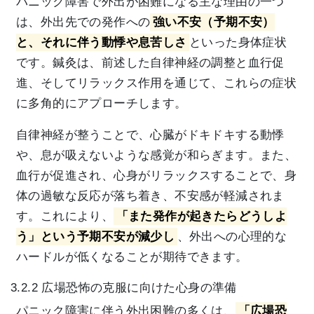
パニック障害で外出が困難になる主な理由の一つ
は、外出先での発作への
強い不安（予期不安）
と、それに伴う動悸や息苦しさ
といった身体症状
です。鍼灸は、前述した自律神経の調整と血行促
進、そしてリラックス作用を通じて、これらの症状
に多角的にアプローチします。
自律神経が整うことで、心臓がドキドキする動悸
や、息が吸えないような感覚が和らぎます。また、
血行が促進され、心身がリラックスすることで、身
体の過敏な反応が落ち着き、不安感が軽減されま
す。これにより、
「また発作が起きたらどうしよ
う」という予期不安が減少し
、外出への心理的な
ハードルが低くなることが期待できます。
3.2.2 広場恐怖の克服に向けた心身の準備
パニック障害に伴う外出困難の多くは、
「広場恐