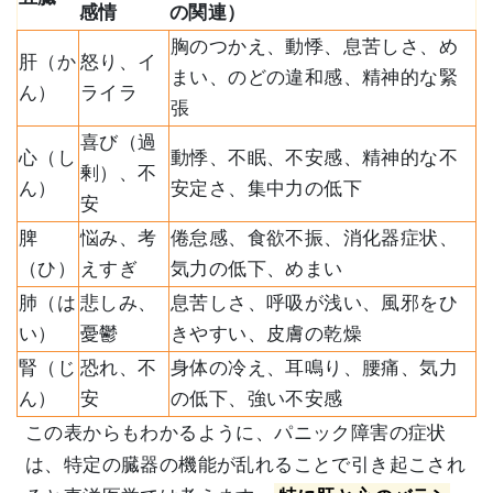
感情
の関連）
胸のつかえ、動悸、息苦しさ、め
肝（か
怒り、イ
まい、のどの違和感、精神的な緊
ん）
ライラ
張
喜び（過
心（し
動悸、不眠、不安感、精神的な不
剰）、不
ん）
安定さ、集中力の低下
安
脾
悩み、考
倦怠感、食欲不振、消化器症状、
（ひ）
えすぎ
気力の低下、めまい
肺（は
悲しみ、
息苦しさ、呼吸が浅い、風邪をひ
い）
憂鬱
きやすい、皮膚の乾燥
腎（じ
恐れ、不
身体の冷え、耳鳴り、腰痛、気力
ん）
安
の低下、強い不安感
この表からもわかるように、パニック障害の症状
は、特定の臓器の機能が乱れることで引き起こされ