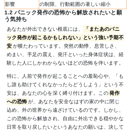
影響
の制限、行動範囲の著しい縮小
1.2 パニック発作の恐怖から解放されたいと願
う気持ち
あなたが外出できない根底には、
「またあのパニ
ック発作が起こるかもしれない」という強い予期不
安
が横たわっています。突然の動悸、息苦しさ、
めまい、手足の震え、発汗といった身体症状は、経
験した人にしかわからないほどの恐怖を伴います。
特に、人前で発作が起こることへの羞恥心や、「も
し誰も助けてくれなかったらどうしよう」という不
安は、あなたの心を深く縛り付けます。この
発作
への恐怖
が、あなたを安全なはずの家の中に閉じ
込め、外の世界から遠ざけているのです。しかし、
この恐怖から解放され、自由に外出できる穏やかな
日常を取り戻したいというあなたの願いは、決して