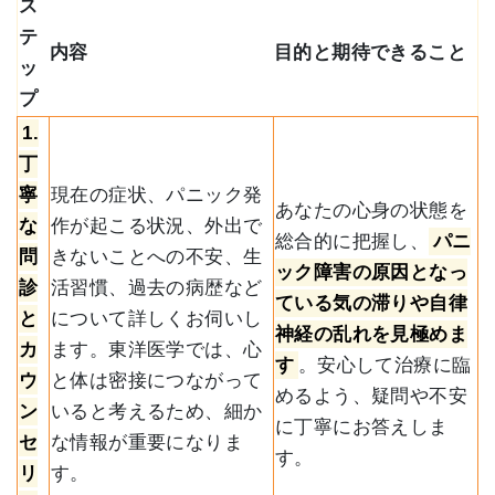
ス
テ
内容
目的と期待できること
ッ
プ
1.
丁
寧
現在の症状、パニック発
あなたの心身の状態を
な
作が起こる状況、外出で
総合的に把握し、
パニ
問
きないことへの不安、生
ック障害の原因となっ
診
活習慣、過去の病歴など
ている気の滞りや自律
と
について詳しくお伺いし
神経の乱れを見極めま
カ
ます。東洋医学では、心
す
。安心して治療に臨
ウ
と体は密接につながって
めるよう、疑問や不安
ン
いると考えるため、細か
に丁寧にお答えしま
セ
な情報が重要になりま
す。
リ
す。