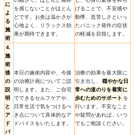
の細さで、ほとんど痛み
し、心身の緊張を和ら
に
を感じないことがほとん
げることで、不安感や
よ
どです。お灸は温かさが
動悸、息苦しさといっ
る
心地よく、リラックス効
たパニック発作の症状
施
果が期待できます。
の軽減を目指します。
術
4.
施
術
後
本日の施術内容や、今後
治療の効果を最大限に
の
の治療計画についてご説
引き出し、
穏やかな日
説
明します。また、ご自宅
常への道のりを着実に
明
でできるセルフケアや、
歩むためのサポート
を
と
日常生活で気をつけるべ
行います。不安なこと
ア
き点について具体的なア
や疑問があれば、いつ
ド
ドバイスをいたします。
でもご相談ください。
バ