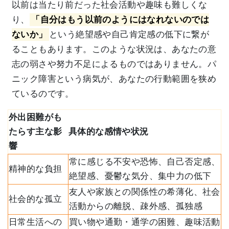
以前は当たり前だった社会活動や趣味も難しくな
り、
「自分はもう以前のようにはなれないのでは
ないか」
という絶望感や自己肯定感の低下に繋が
ることもあります。このような状況は、あなたの意
志の弱さや努力不足によるものではありません。パ
ニック障害という病気が、あなたの行動範囲を狭め
ているのです。
外出困難がも
たらす主な影
具体的な感情や状況
響
常に感じる不安や恐怖、自己否定感、
精神的な負担
絶望感、憂鬱な気分、集中力の低下
友人や家族との関係性の希薄化、社会
社会的な孤立
活動からの離脱、疎外感、孤独感
日常生活への
買い物や通勤・通学の困難、趣味活動