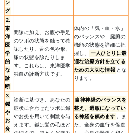
ン
グ
2.
東
体内の「気・血・水」
問診に加え、お腹や手足
洋
のバランスや、臓腑の
のツボの状態を触って確
医
機能の状態を詳細に把
認したり、舌の色や形、
学
握し、
一人ひとりに最
脈の状態を診たりしま
的
適な治療方針を立てる
す。これらは、東洋医学
な
ための大切な情報
とな
独自の診断方法です。
診
ります。
断
3.
診断に基づき、あなたの
自律神経のバランスを
鍼
症状に合わせたツボに鍼
整え、過敏になってい
や
やお灸を用いて刺激を与
る神経を鎮めます
。ま
お
えます。鍼は髪の毛ほど
た、全身の血行を促進
灸