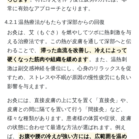
常に有効なアプローチとなります。
4.2.1 温熱療法がもたらす深部からの回復
お灸は、艾（もぐさ）を燃やしてツボに熱刺激を与
える治療法です。この熱が皮膚を通して深部へと伝
わることで、
滞った血流を改善し、冷えによって
硬くなった筋肉や組織を緩めます
。また、温熱刺
激は副交感神経を優位にし、心身のリラックスを促
すため、ストレスや不眠が原因の慢性疲労にも良い
影響を与えます。
お灸には、直接皮膚の上に艾を置く「直接灸」や、
皮膚との間に隔てを置いて行う「間接灸」など、
様々な種類があります。患者様の体質や症状、皮膚
の状態に合わせて最適な方法が選ばれます。例え
ば、
お腹や腰の冷えが強い方には、広範囲を温め