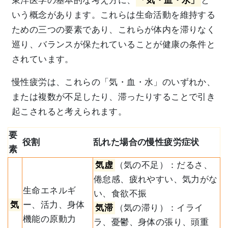
東洋医学の基本的な考え方に、
「気・血・水」
と
いう概念があります。これらは生命活動を維持する
ための三つの要素であり、これらが体内を滞りなく
巡り、バランスが保たれていることが健康の条件と
されています。
慢性疲労は、これらの「気・血・水」のいずれか、
または複数が不足したり、滞ったりすることで引き
起こされると考えられます。
要
役割
乱れた場合の慢性疲労症状
素
気虚
（気の不足）：だるさ、
倦怠感、疲れやすい、気力がな
生命エネルギ
い、食欲不振
気
ー、活力、身体
気滞
（気の滞り）：イライ
機能の原動力
ラ、憂鬱、身体の張り、頭重