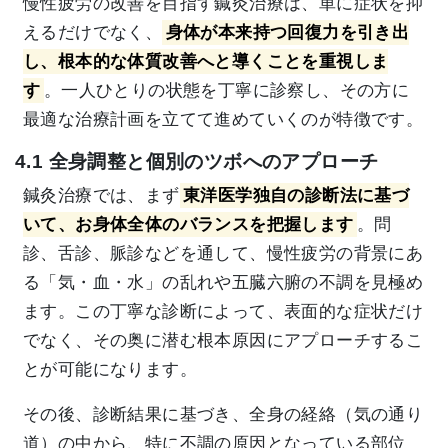
慢性疲労の改善を目指す鍼灸治療は、単に症状を抑
えるだけでなく、
身体が本来持つ回復力を引き出
し、根本的な体質改善へと導くことを重視しま
す
。一人ひとりの状態を丁寧に診察し、その方に
最適な治療計画を立てて進めていくのが特徴です。
4.1 全身調整と個別のツボへのアプローチ
鍼灸治療では、まず
東洋医学独自の診断法に基づ
いて、お身体全体のバランスを把握します
。問
診、舌診、脈診などを通して、慢性疲労の背景にあ
る「気・血・水」の乱れや五臓六腑の不調を見極め
ます。この丁寧な診断によって、表面的な症状だけ
でなく、その奥に潜む根本原因にアプローチするこ
とが可能になります。
その後、診断結果に基づき、全身の経絡（気の通り
道）の中から、特に不調の原因となっている部位