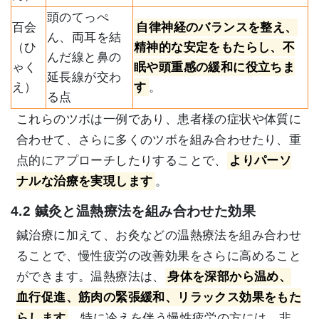
頭のてっぺ
百会
自律神経のバランスを整え、
ん、両耳を結
（ひ
精神的な安定をもたらし、不
んだ線と鼻の
ゃく
眠や頭重感の緩和に役立ちま
延長線が交わ
え）
す
。
る点
これらのツボは一例であり、患者様の症状や体質に
合わせて、さらに多くのツボを組み合わせたり、重
点的にアプローチしたりすることで、
よりパーソ
ナルな治療を実現します
。
4.2 鍼灸と温熱療法を組み合わせた効果
鍼治療に加えて、お灸などの温熱療法を組み合わせ
ることで、慢性疲労の改善効果をさらに高めること
ができます。温熱療法は、
身体を深部から温め、
血行促進、筋肉の緊張緩和、リラックス効果をもた
らします
。特に冷えを伴う慢性疲労の方には、非