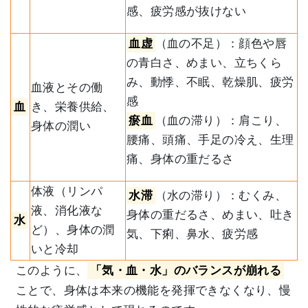
感、疲労感が抜けない
血虚
（血の不足）：顔色や唇
の青白さ、めまい、立ちくら
み、動悸、不眠、乾燥肌、疲労
血液とその働
感
血
き、栄養供給、
瘀血
（血の滞り）：肩こり、
身体の潤い
腰痛、頭痛、手足の冷え、生理
痛、身体の重だるさ
体液（リンパ
水滞
（水の滞り）：むくみ、
液、消化液な
身体の重だるさ、めまい、吐き
水
ど）、身体の潤
気、下痢、鼻水、疲労感
いと冷却
このように、
「気・血・水」のバランスが崩れる
ことで、身体は本来の機能を発揮できなくなり、慢