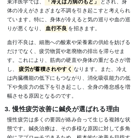
東洋医学では、
「冷えは万病のもと」
とされ、身
体の冷えがさまざまな不調を引き起こすと考えられ
ています。特に、身体が冷えると気の巡りや血の巡
りが悪くなり、
血行不良
を招きます。
血行不良は、細胞への酸素や栄養素の供給を妨げる
だけでなく、疲労物質や老廃物の排出を滞らせま
す。これにより、筋肉の硬直や身体の重だるさが増
し、
疲労が蓄積されやすく
なります。また、冷え
は内臓機能の低下にもつながり、消化吸収能力の低
下や免疫力の低下を引き起こし、全身の倦怠感を増
幅させる原因となるのです。
3. 慢性疲労改善に鍼灸が選ばれる理由
慢性疲労は多くの要因が絡み合って生じる複雑な状
態です。鍼灸治療は、その多様な原因に対して多角
的にアプローチできるため、根本的な改善を目指す