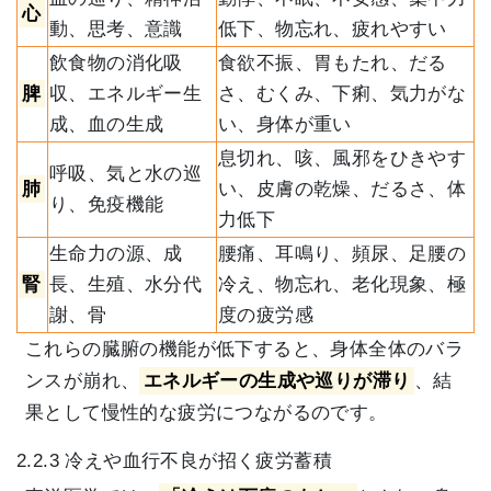
心
動、思考、意識
低下、物忘れ、疲れやすい
飲食物の消化吸
食欲不振、胃もたれ、だる
脾
収、エネルギー生
さ、むくみ、下痢、気力がな
成、血の生成
い、身体が重い
息切れ、咳、風邪をひきやす
呼吸、気と水の巡
肺
い、皮膚の乾燥、だるさ、体
り、免疫機能
力低下
生命力の源、成
腰痛、耳鳴り、頻尿、足腰の
腎
長、生殖、水分代
冷え、物忘れ、老化現象、極
謝、骨
度の疲労感
これらの臓腑の機能が低下すると、身体全体のバラ
ンスが崩れ、
エネルギーの生成や巡りが滞り
、結
果として慢性的な疲労につながるのです。
2.2.3 冷えや血行不良が招く疲労蓄積