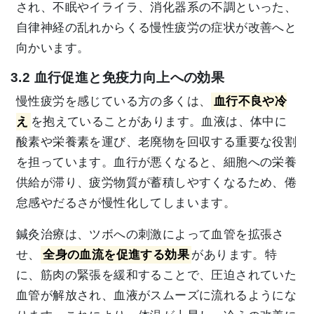
され、不眠やイライラ、消化器系の不調といった、
自律神経の乱れからくる慢性疲労の症状が改善へと
向かいます。
3.2 血行促進と免疫力向上への効果
慢性疲労を感じている方の多くは、
血行不良や冷
え
を抱えていることがあります。血液は、体中に
酸素や栄養素を運び、老廃物を回収する重要な役割
を担っています。血行が悪くなると、細胞への栄養
供給が滞り、疲労物質が蓄積しやすくなるため、倦
怠感やだるさが慢性化してしまいます。
鍼灸治療は、ツボへの刺激によって血管を拡張さ
せ、
全身の血流を促進する効果
があります。特
に、筋肉の緊張を緩和することで、圧迫されていた
血管が解放され、血液がスムーズに流れるようにな