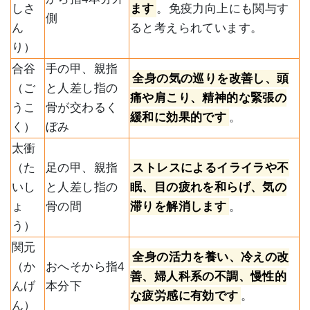
しさ
ます
。免疫力向上にも関与す
側
ん
ると考えられています。
り）
合谷
手の甲、親指
全身の気の巡りを改善し、頭
（ご
と人差し指の
痛や肩こり、精神的な緊張の
うこ
骨が交わるく
緩和に効果的です
。
く）
ぼみ
太衝
（た
足の甲、親指
ストレスによるイライラや不
いし
と人差し指の
眠、目の疲れを和らげ、気の
ょ
骨の間
滞りを解消します
。
う）
関元
全身の活力を養い、冷えの改
（か
おへそから指4
善、婦人科系の不調、慢性的
んげ
本分下
な疲労感に有効です
。
ん）