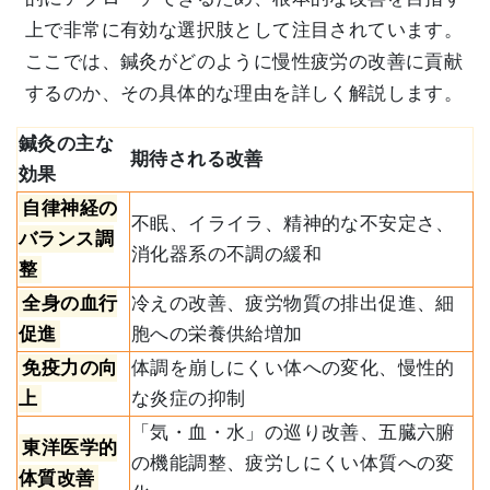
上で非常に有効な選択肢として注目されています。
ここでは、鍼灸がどのように慢性疲労の改善に貢献
するのか、その具体的な理由を詳しく解説します。
鍼灸の主な
期待される改善
効果
自律神経の
不眠、イライラ、精神的な不安定さ、
バランス調
消化器系の不調の緩和
整
全身の血行
冷えの改善、疲労物質の排出促進、細
促進
胞への栄養供給増加
免疫力の向
体調を崩しにくい体への変化、慢性的
上
な炎症の抑制
「気・血・水」の巡り改善、五臓六腑
東洋医学的
の機能調整、疲労しにくい体質への変
体質改善