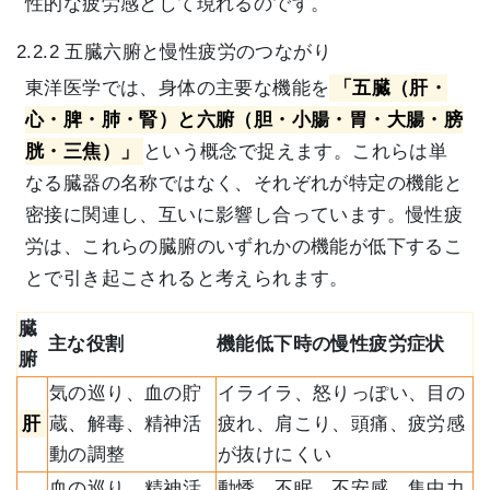
性的な疲労感として現れるのです。
2.2.2 五臓六腑と慢性疲労のつながり
東洋医学では、身体の主要な機能を
「五臓（肝・
心・脾・肺・腎）と六腑（胆・小腸・胃・大腸・膀
胱・三焦）」
という概念で捉えます。これらは単
なる臓器の名称ではなく、それぞれが特定の機能と
密接に関連し、互いに影響し合っています。慢性疲
労は、これらの臓腑のいずれかの機能が低下するこ
とで引き起こされると考えられます。
臓
主な役割
機能低下時の慢性疲労症状
腑
気の巡り、血の貯
イライラ、怒りっぽい、目の
肝
蔵、解毒、精神活
疲れ、肩こり、頭痛、疲労感
動の調整
が抜けにくい
血の巡り、精神活
動悸、不眠、不安感、集中力