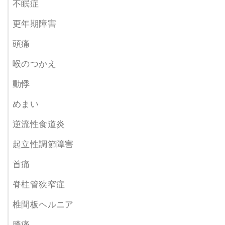
不眠症
更年期障害
頭痛
喉のつかえ
動悸
めまい
逆流性食道炎
起立性調節障害
首痛
脊柱管狭窄症
椎間板ヘルニア
膝痛