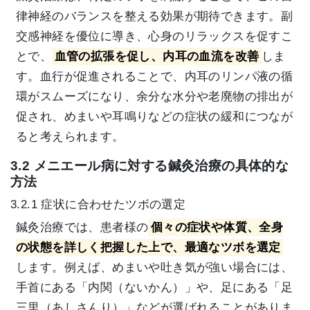
律神経のバランスを整える効果が期待できます。副
交感神経を優位に導き、心身のリラックスを促すこ
とで、
血管の拡張を促し、内耳の血流を改善
しま
す。血行が促進されることで、内耳のリンパ液の循
環がスムーズになり、余分な水分や老廃物の排出が
促され、めまいや耳鳴りなどの症状の緩和につなが
ると考えられます。
3.2 メニエール病に対する鍼灸治療の具体的な
方法
3.2.1 症状に合わせたツボの選定
鍼灸治療では、患者様の
個々の症状や体質、全身
の状態を詳しく把握した上で、最適なツボを選定
します。例えば、めまいや吐き気が強い場合には、
手首にある「内関（ないかん）」や、足にある「足
三里（あしさんり）」などが選ばれることがありま