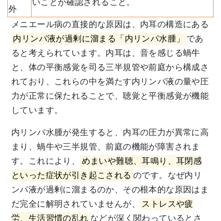
いことが確認されること。
外
メニエール病の直接的な原因は、内耳の構造にある
内リンパ液が過剰に溜まる「内リンパ水腫」
であ
ると考えられています。内耳は、音を感じる蝸牛
と、体の平衡感覚を司る三半規管や前庭から構成さ
れており、これらの中を満たす内リンパ液の量や圧
力が正常に保たれることで、聴覚と平衡感覚が機能
しています。
内リンパ水腫が発生すると、内耳の圧力が異常に高
まり、蝸牛や三半規管、前庭の機能が障害されま
す。これにより、
めまいや難聴、耳鳴り、耳閉感
といった症状が引き起こされる
のです。なぜ内リ
ンパ液が過剰に溜まるのか、その根本的な原因はま
だ完全に解明されていませんが、
ストレスや疲
労、生活習慣の乱れ
などが深く関わっているとさ