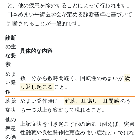
と、他の疾患を除外することによって行われます。
日本めまい平衡医学会が定める診断基準に基づいて
判断されることが一般的です。
診断
の主
具体的な内容
な要
素
めま
数十分から数時間続く、回転性のめまいが
繰
い発
り返し起こる
こと。
作
聴覚
めまい発作時に、
難聴、耳鳴り、耳閉感
のう
症状
ち一つ以上が変動して現れること。
他の
上記症状を引き起こす他の病気（例えば、突発
疾患
性難聴や良性発作性頭位めまい症など）ではな
の除