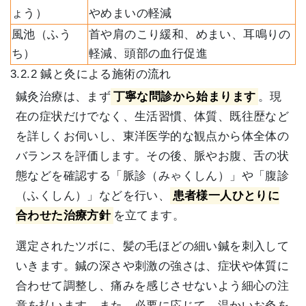
ょう）
やめまいの軽減
風池（ふう
首や肩のこり緩和、めまい、耳鳴りの
ち）
軽減、頭部の血行促進
3.2.2 鍼と灸による施術の流れ
鍼灸治療は、まず
丁寧な問診から始まります
。現
在の症状だけでなく、生活習慣、体質、既往歴など
を詳しくお伺いし、東洋医学的な観点から体全体の
バランスを評価します。その後、脈やお腹、舌の状
態などを確認する「脈診（みゃくしん）」や「腹診
（ふくしん）」などを行い、
患者様一人ひとりに
合わせた治療方針
を立てます。
選定されたツボに、髪の毛ほどの細い鍼を刺入して
いきます。鍼の深さや刺激の強さは、症状や体質に
合わせて調整し、痛みを感じさせないよう細心の注
意を払います。また、必要に応じて、温かいお灸を