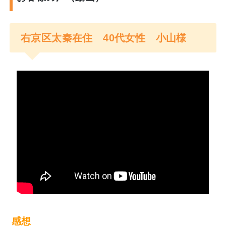
右京区太秦在住 40代女性 小山様
私は、よこやま鍼灸整体院の横山先生を推薦致し
ます。
横山先生は数々のセミナーや勉強会に積極的に参
加し、うつ病やパニック障害に悩まれている方を
「根本から治療するんだ」という強い思いで日々
臨床に望んでいる方です。
うつ病やパニック障害の施術に対する知識・技術
力は非常に高く、病院に行っても治らなかった患
者様が続々と改善しています。
そして、患者様の心に寄り添うことを信念として
感想