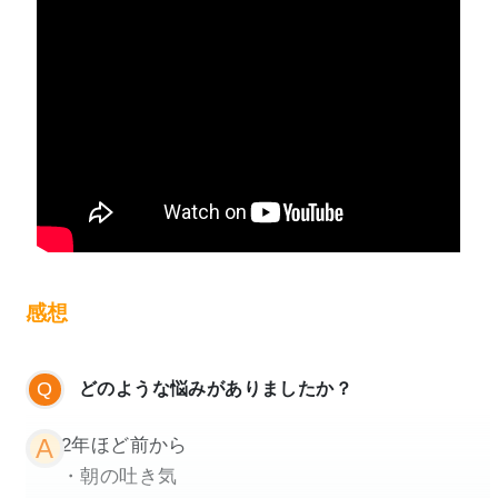
出会えました。
どのように変わりましたか？
何をしても眠れなかったのがたった一回の治
横山先生とは勉強会でお会いする機会が多く、そ
療で、その日、久しぶりにまともに眠れまし
の時には施術についての話をたくさんするのです
た。
が、そのたびに困っていらっしゃるお客様の事、
安定剤は治療しながら飲んでいましたが、飲
施術に対する熱意がとてもある先生だなと毎回感
み始めから、１ヶ月以上経った頃から、薬の
じさせられます。
効き目が切れた頃、同じくらいの時間に毎
感想
日、頭のモヤモヤや、焦燥感に襲われ、苦し
本当、話し出すと止まりません。
かったので、薬を半分にして飲んだら、症状
「なぜ症状がでているのか？」
どのような悩みがありましたか？
は減りました。
「不安はどこからでているのか？」
薬を飲めば飲むほど不安や焦燥感に襲われる
2年ほど前から
「どうすれば良くなるのか？」
んだとわかったので、断薬する事にしまし
・朝の吐き気
「どうして今まで良くならなかったのか？」
た。