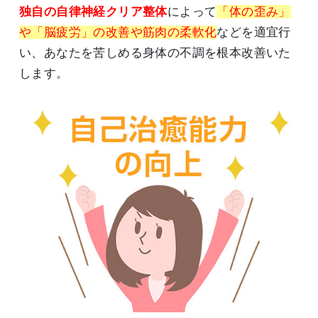
独自の自律神経クリア整体
によって
「体の歪み」
や「脳疲労」の改善
や
筋肉の柔軟化
などを適宜行
い、あなたを苦しめる身体の不調を根本改善いた
します。