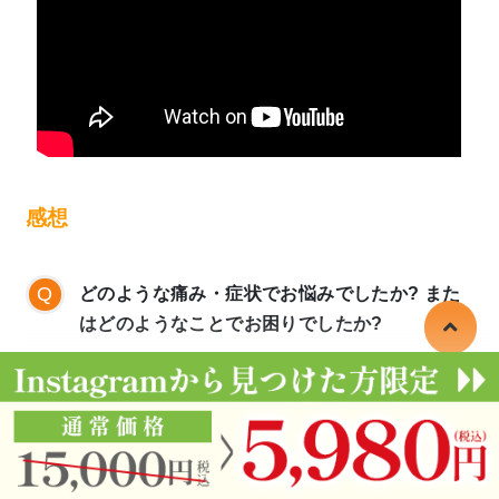
の整体をしてもらいたいと思い探していたと
よこやま先生のアドバイスのおかげで、メン
ころ、よこやま鍼灸整体院を見つけました。
タルも少し強くなり、人生が変わりました。
何より、普通の日常生活を取り戻せた事は、
どのように変わりましたか？
先生に感謝しても、しきれません。本当にあ
りがとうございます。
治療の回数を重ねるごとに肩こりが全然気に
ならず、まず朝の吐き気が無くなりました。
感想
そして食事中や食後のえずきや吐き気も徐々
に頻度が少なくなっていき、治療後約3ヶ月後
の今ではほとんどなくなりました！もともと
どのような痛み・症状でお悩みでしたか? また
食べることが好きだったので、再び症状を気
はどのようなことでお困りでしたか?
にせず外食を楽しむことが出来て非常に嬉し
いです。先生には感謝です。
頭のもやもや、今でもたかれそうになるぐら
はじめまして、岡山で整体院をしております多田
いのしんどさ、喉の違和感などがありまし
と申します。
た。そのせいで外に出ることが怖くなったり
迷っている人に一言
横山先生とは10歳以上離れておりますが、お会い
生きている事じたいがしんどいと思っていま