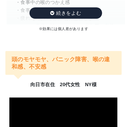
・食事中の喉のつかえ感
今は通い始めて2ヶ月越えましたが、安定剤は
常にお客様の立場で考える探求心には本当に驚か
・食事中、食後えずく
断薬できました。断薬して気付いたのは、薬
されます。
・疲れた時(主に暑い時)の息苦しさ
を飲まずに眠れなかった時より、薬を飲んで
といった症状が時々あり、ここ半年同じ症状
※効果には個人差があります
今までどこに行ってもよくならなかった重度のう
眠れなかった時の方が、頭の中や、心の中が
がずっと続くようになったため治療しようと
しんどかった事、薬を飲んで鍼治療してもら
つ病や自律神経の方が良くなったというのも納得
思いました。
った時、鍼の痛みはそれほど感じてなかった
できます。
のが、断薬してから鍼の痛みを感じるように
横山先生なら、お困りのあなたもきっと安心して
頭のモヤモヤ、パニック障害、喉の違
来院したきっかけ
なったので、薬の影響で脳がマヒしていたの
身体を任せられますよ。
和感、不安感
かな？と思いました。安定剤は、長期間飲む
あなたが目指す目標まで寄り添ってくれる先生で
まず最初に消化器内科を受診しましたが、特
のは危険だな、と思いました。
す！
に異常なし。心療内科で薬で治療をすること
向日市在住 20代女性 NY様
同業者である私からもお勧めの先生です
に抵抗があったため、自律神経を整える整体
迷っている方へ
院を中心に探していました。一つ目に通って
いた整体院は、イメージトレーニングが中心
よこやま先生に出会えなければ、今もずっと
で2〜3ヶ月間通いましたが、症状の改善はあ
苦しいまま、安定剤もずっと飲み続けていた
まりみられず、鍼やマッサージといった身体
と思うと怖くなります。