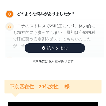
いる為、丁寧な問診で患者様の深い悩みを追求し
解決に導く事が出来ます。
どのような悩みがありましたか？
あなたがうつ病やパニック障害の症状にお悩みで
したら間違いなく横山先生にお願いされる事をお
コロナのストレスで不眠症になり、体力的に
勧め致します。
も精神的にも参ってしまい、最初は心療内科
で睡眠薬や安定剤を処方してもらいました
が、全く眠れない日々でした。
来院したきっかけ
※効果には個人差があります
YouTubeの動画をいくつか見ると自律神経を
整えたら治ると言っていたので、近所の整体
院に行ってみました。
下京区在住 20代女性 I様
それでも眠れなかったので、自律神経専門の
整体院じゃないとダメなんだと気付き、改め
てインターネットで調べて、よこやま先生に