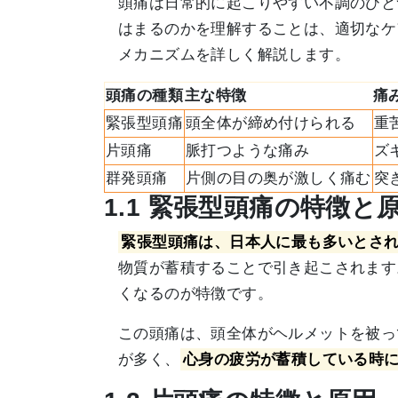
頭痛は日常的に起こりやすい不調のひと
はまるのかを理解することは、適切なケ
メカニズムを詳しく解説します。
頭痛の種類
主な特徴
痛
緊張型頭痛
頭全体が締め付けられる
重
片頭痛
脈打つような痛み
ズ
群発頭痛
片側の目の奥が激しく痛む
突
1.1 緊張型頭痛の特徴と
緊張型頭痛は、日本人に最も多いとさ
物質が蓄積することで引き起こされます
くなるのが特徴です。
この頭痛は、頭全体がヘルメットを被っ
が多く、
心身の疲労が蓄積している時