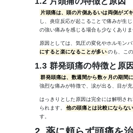
1.2 片頭痛の特徴と原因
片頭痛は、頭の片側あるいは両側がズ
し、炎症反応が起こることで痛みが生じ
の強い痛みを感じる場合も少なくありま
原因としては、気圧の変化やホルモンバ
にすると楽になることが多い
のも、こ
1.3 群発頭痛の特徴と原
群発頭痛は、数週間から数ヶ月の期間
強烈な痛みが特徴で、涙が出る、目が充
はっきりとした原因は完全には解明され
られます。
他の頭痛とは比較にならな
す。
2. 薬に頼らず頭痛