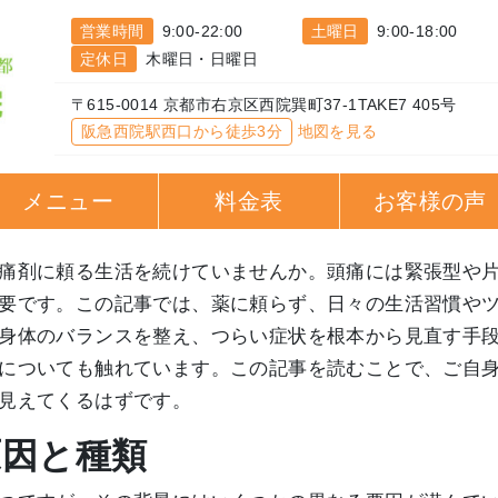
営業時間
9:00-22:00
土曜日
9:00-18:00
定休日
木曜日・日曜日
〒615-0014 京都市右京区西院巽町37-1TAKE7 405号
阪急西院駅西口から徒歩3分
地図を見る
メニュー
料金表
お客様の声
痛剤に頼る生活を続けていませんか。頭痛には緊張型や
要です。この記事では、薬に頼らず、日々の生活習慣や
身体のバランスを整え、つらい症状を根本から見直す手
についても触れています。この記事を読むことで、ご自
見えてくるはずです。
原因と種類